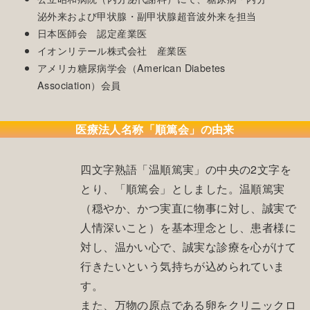
泌外来および甲状腺・副甲状腺超音波外来を担当
日本医師会 認定産業医
イオンリテール株式会社 産業医
アメリカ糖尿病学会（American Diabetes
Association）会員
医療法人名称「順篤会」の由来
四文字熟語「温順篤実」の中央の2文字を
とり、「順篤会」としました。温順篤実
（穏やか、かつ実直に物事に対し、誠実で
人情深いこと）を基本理念とし、患者様に
対し、温かい心で、誠実な診療を心がけて
行きたいという気持ちが込められていま
す。
また、万物の原点である卵をクリニックロ