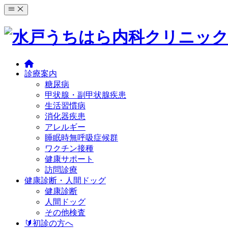
コ
ン
テ
ン
ツ
へ
ス
診療案内
キ
糖尿病
ッ
甲状腺・副甲状腺疾患
プ
生活習慣病
消化器疾患
アレルギー
睡眠時無呼吸症候群
ワクチン接種
健康サポート
訪問診療
健康診断・人間ドッグ
健康診断
人間ドッグ
その他検査
🔰初診の方へ