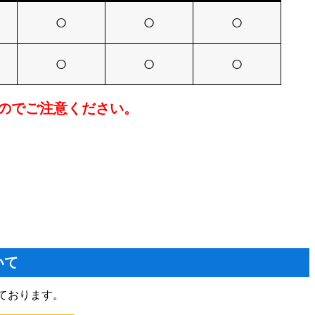
○
○
○
○
○
○
せんのでご注意ください。
いて
ております。