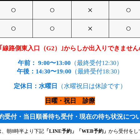
○
○
×
○
○
○
×
○
00は、｢線路側東入口（G2）｣からしか出入りできま
午前： 9:00〜13:00
（最終受付12:30）
午後：14:30〜19:00
（最終受付18:30）
定休日：水曜日
（水曜祝日は休診です）
日曜・祝日 診療
約受付・
当日順番待ち受付・現在の待ち状況につ
は、朝8時半より下記
「LINE予約」「WEB予約」
から受付をし