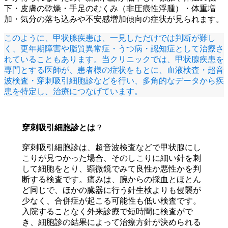
下・皮膚の乾燥・手足のむくみ（非圧痕性浮腫）・体重増
加・気分の落ち込みや不安感増加傾向の症状が見られます。
このように、甲状腺疾患は、一見しただけでは判断が難し
く、更年期障害や脂質異常症・うつ病・認知症として治療さ
れていることもあります。当クリニックでは、甲状腺疾患を
専門とする医師が、患者様の症状をもとに、血液検査・超音
波検査・穿刺吸引細胞診などを行い、多角的なデータから疾
患を特定し、治療につなげています。
穿刺吸引細胞診とは
？
穿刺吸引細胞診は、超音波検査などで甲状腺にし
こりが見つかった場合、そのしこりに細い針を刺
して細胞をとり、顕微鏡でみて良性か悪性かを判
断する検査です。痛みは、腕からの採血とほとん
ど同じで、ほかの臓器に行う針生検よりも侵襲が
少なく、合併症が起こる可能性も低い検査です。
入院することなく外来診療で短時間に検査がで
き、細胞診の結果によって治療方針が決められる