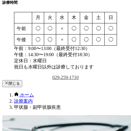
診療時間
月
火
水
木
金
土
日
午前
◯
◯
×
◯
◯
◯
◯
午後
◯
◯
×
◯
◯
◯
◯
午前：9:00〜13:00（最終受付12:30）
午後：14:30〜19:00（最終受付18:30）
定休日：水曜日
祝日も水曜日以外は診療しております
029-259-1710
閉じる
ホーム
診療案内
甲状腺・副甲状腺疾患