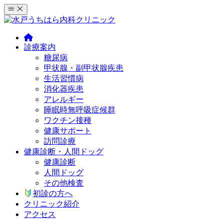
コ
ン
テ
ン
診療案内
ツ
糖尿病
へ
甲状腺・副甲状腺疾患
ス
生活習慣病
キ
消化器疾患
ッ
アレルギー
プ
睡眠時無呼吸症候群
ワクチン接種
健康サポート
訪問診療
健康診断・人間ドッグ
健康診断
人間ドッグ
その他検査
初診の方へ
クリニック紹介
アクセス