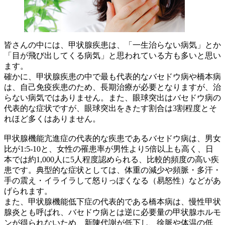
皆さんの中には、甲状腺疾患は、「一生治らない病気」とか
「目が飛び出してくる病気」と思われている方も多いと思い
ます。
確かに、甲状腺疾患の中で最も代表的なバセドウ病や橋本病
は、自己免疫疾患のため、長期治療が必要となりますが、治
らない病気ではありません。また、眼球突出はバセドウ病の
代表的な症状ですが、眼球突出をきたす割合は3割程度とそ
れほど多くはありません。
甲状腺機能亢進症の代表的な疾患であるバセドウ病は、男女
比が1:5-10と、女性の罹患率が男性より5倍以上も高く、日
本では約1,000人に5人程度認められる、比較的頻度の高い疾
患です。典型的な症状としては、体重の減少や頻脈・多汗・
手の震え・イライラして怒りっぽくなる（易怒性）などがあ
げられます。
また、甲状腺機能低下症の代表的である橋本病は、慢性甲状
腺炎とも呼ばれ、バセドウ病とは逆に必要量の甲状腺ホルモ
ンが得られないため、新陳代謝が低下し、徐脈や体温の低