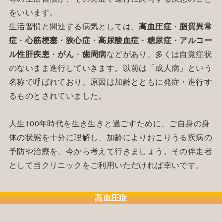
をいいます。
生活習慣と関連する病気としては、
高血圧症
・
脂質異常
症
・
心筋梗塞
・
狭心症
・
高尿酸血症
・
糖尿症
・
アルコー
ル性肝疾患
・
がん
・
歯周病
などがあり、多くは自覚症状
のないまま進行していきます。以前は「成人病」という
名称で呼ばれており、原因は加齢とともに発症・進行す
るものとされていました。
人生100年時代を生き生きと過ごすために、ご自身の身
体の状態を十分に理解し、加齢によりおこりうる疾病の
予防や治療を、今から考えて行きましょう。その伴走者
として当クリニックをご利用いただければ幸いです。
高血圧症