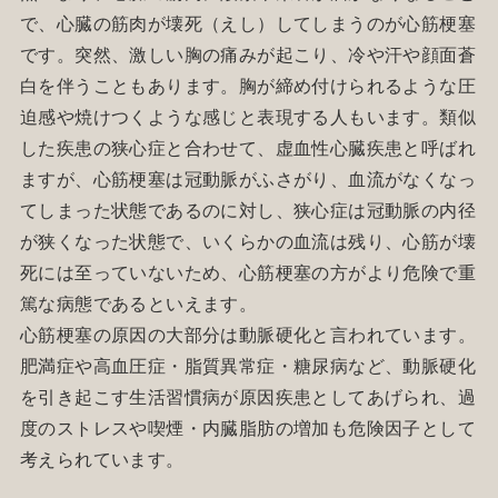
で、心臓の筋肉が壊死（えし）してしまうのが心筋梗塞
です。突然、激しい胸の痛みが起こり、冷や汗や顔面蒼
白を伴うこともあります。胸が締め付けられるような圧
迫感や焼けつくような感じと表現する人もいます。類似
した疾患の狭心症と合わせて、虚血性心臓疾患と呼ばれ
ますが、心筋梗塞は冠動脈がふさがり、血流がなくなっ
てしまった状態であるのに対し、狭心症は冠動脈の内径
が狭くなった状態で、いくらかの血流は残り、心筋が壊
死には至っていないため、心筋梗塞の方がより危険で重
篤な病態であるといえます。
心筋梗塞の原因の大部分は動脈硬化と言われています。
肥満症や高血圧症・脂質異常症・糖尿病など、動脈硬化
を引き起こす生活習慣病が原因疾患としてあげられ、過
度のストレスや喫煙・内臓脂肪の増加も危険因子として
考えられています。